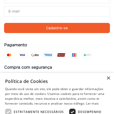
Cadastre-se
Pagamento
Compra com segurança
×
Política de Cookies
Quando você visita um site, ele pode obter e guardar informações
Preços, promoções, condições de pagamento e frete válidos apenas
por meio do uso de cookies. Usamos cookies para te fornecer uma
para compras no site. Em caso de divergência, prevalece o valor do
experiência melhor, mais intuitiva e satisfatória, assim como te
carrinho no fechamento do pedido. Vendas sujeitas à análise e
fornecer conteúdo, recursos e analisar nosso tráfego.
Ler mais
disponibilidade de estoque. Imagens ilustrativas.
ESTRITAMENTE NECESSÁRIOS
DESEMPENHO