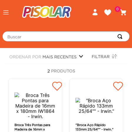
0
Buscar
TERMOS MAIS BUSCADOS
FILTRAR
ORDENAR POR
MAIS RECENTES
piso
1
º
2
PRODUTOS
porcelanato
2
º
revestimento
3
º
tinta
4
º
massa corrida
5
º
chuveiro
6
º
argamassa
7
º
Broca Três Pontas para
"Broca Aço Rápido
Madeira de 16mm x
133mm 25/64"" - Irwin."