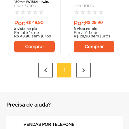
180mm IW1864 - Irwin.
porta
8
º
:
37906
:
10176
☆
☆
☆
☆
☆
☆
☆
☆
☆
☆
vaso sanitário
9
º
Por:
Por:
R$
48
,
90
R$
29
,
90
cadeira
10
º
à vista no pix
à vista no pix
Em até
1
x de
Em até
1
x de
sem juros
sem juros
R$
48
,
90
R$
29
,
90
Comprar
Comprar
1
Precisa de ajuda?
VENDAS POR TELEFONE