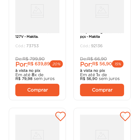
Serra Tico-Tico M4301B-
Soquete Magnetica Kit 5
127V - Makita.
pçs - Makita
:
73753
:
92136
De:
R$
799
,
90
De:
R$
66
,
90
Por:
Por:
R$
639
,
89
R$
56
,
90
20%
15%
à vista no pix
à vista no pix
Em até
8
x de
Em até
1
x de
sem juros
sem juros
R$
79
,
98
R$
56
,
90
Comprar
Comprar