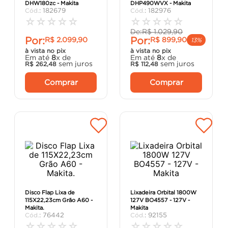
DHW180zc - Makita
DHP490WVX - Makita
porta
8
º
:
182679
:
182976
☆
☆
☆
☆
☆
☆
☆
☆
☆
☆
vaso sanitário
9
º
De:
R$
1
.
029
,
90
Por:
Por:
R$
2
.
099
,
90
R$
899
,
90
cadeira
10
º
13%
à vista no pix
à vista no pix
Em até
8
x de
Em até
8
x de
sem juros
sem juros
R$
262
,
48
R$
112
,
48
Comprar
Comprar
Disco Flap Lixa de
Lixadeira Orbital 1800W
115X22,23cm Grão A60 -
127V BO4557 - 127V -
Makita.
Makita
:
76442
:
92155
☆
☆
☆
☆
☆
☆
☆
☆
☆
☆