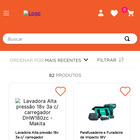
0
Buscar
TERMOS MAIS BUSCADOS
FILTRAR
ORDENAR POR
MAIS RECENTES
piso
1
º
82
PRODUTOS
porcelanato
2
º
revestimento
3
º
tinta
4
º
massa corrida
5
º
chuveiro
6
º
argamassa
7
º
Lavadora Alta pressão 18v
Parafusadeira e Furadeira
3a c/ carregador
de Impacto 18V