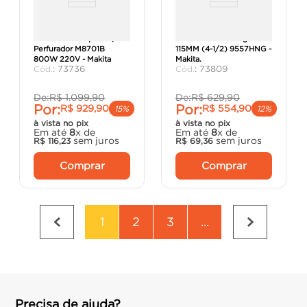
Martelete Rompedor /
Esmerilhadeira Angular
Perfurador M8701B
115MM (4-1/2) 9557HNG -
800W 220V - Makita
Makita.
:
73736
:
73809
De:
R$
1
.
099
,
90
De:
R$
629
,
90
Por:
Por:
R$
929
,
90
R$
554
,
90
15%
12%
à vista no pix
à vista no pix
Em até
8
x de
Em até
8
x de
sem juros
sem juros
R$
116
,
23
R$
69
,
36
Comprar
Comprar
1
2
3
...
Precisa de ajuda?