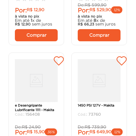
De:
R$
599
,
90
Por:
Por:
R$
12
,
90
R$
529
,
90
12%
à vista no pix
à vista no pix
Em até
1
x de
Em até
8
x de
sem juros
sem juros
R$
12
,
90
R$
66
,
23
Comprar
Comprar
Micro Óleo Anticorrosivo
Lavadora Alta Pressão
e Desengripante
1450 PSI 127V - Makita
Lubrificante 1111 - Makita
:
156408
:
73760
De:
R$
24
,
90
De:
R$
739
,
90
Por:
Por:
R$
15
,
90
R$
649
,
90
36%
12%