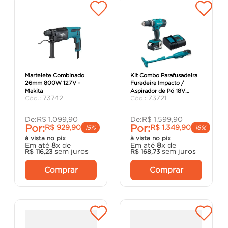
Martelete Combinado
Kit Combo Parafusadeira
26mm 800W 127V -
Furadeira Impacto /
Makita
Aspirador de Pó 18V
:
73742
:
73721
Bivolt - Makita
De:
R$
1
.
099
,
90
De:
R$
1
.
599
,
90
Por:
Por:
R$
929
,
90
R$
1
.
349
,
90
15%
16%
à vista no pix
à vista no pix
Em até
8
x de
Em até
8
x de
sem juros
sem juros
R$
116
,
23
R$
168
,
73
Comprar
Comprar