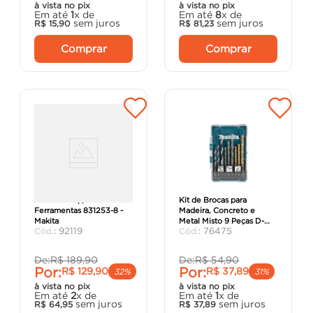
à vista no pix
à vista no pix
Em até
1
x de
Em até
8
x de
sem juros
sem juros
R$
15
,
90
R$
81
,
23
Comprar
Comprar
Bolsa Lona p/
Kit de Brocas para
Ferramentas 831253-8 -
Madeira, Concreto e
Makita
Metal Misto 9 Peças D-
:
92119
:
76475
71962 - Makita.
De:
R$
189
,
90
De:
R$
54
,
90
Por:
Por:
R$
129
,
90
R$
37
,
89
32%
31%
à vista no pix
à vista no pix
Em até
2
x de
Em até
1
x de
sem juros
sem juros
R$
64
,
95
R$
37
,
89