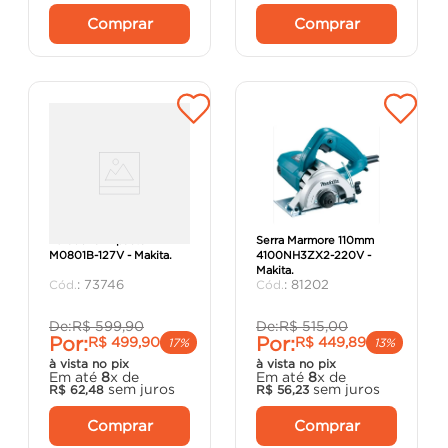
Comprar
Comprar
Furadeira Impacto
Serra Marmore 110mm
M0801B-127V - Makita.
4100NH3ZX2-220V -
Makita.
:
73746
:
81202
De:
R$
599
,
90
De:
R$
515
,
00
Por:
Por:
R$
499
,
90
R$
449
,
89
17%
13%
à vista no pix
à vista no pix
Em até
8
x de
Em até
8
x de
sem juros
sem juros
R$
62
,
48
R$
56
,
23
Comprar
Comprar