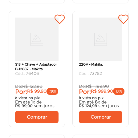
Kit de Mandril Sds Plus
Serra Circular HS7010-
S13 + Chave + Adaptador
220V - Makita.
B-12887 - Makita.
:
76406
:
73752
De:
R$
122
,
90
De:
R$
1
.
199
,
90
Por:
Por:
R$
99
,
90
R$
999
,
90
19%
17%
à vista no pix
à vista no pix
Em até
1
x de
Em até
8
x de
sem juros
sem juros
R$
99
,
90
R$
124
,
98
Comprar
Comprar