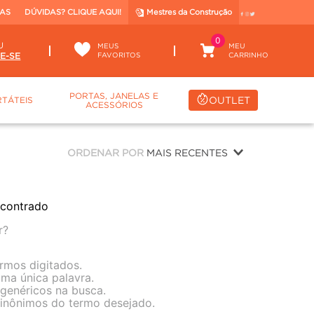
TAS
DÚVIDAS? CLIQUE AQUI!
Mestres da Construção
0
U
MEUS
FAVORITOS
PORTAS, JANELAS E
OUTLET
TÁTEIS
ACESSÓRIOS
ORDENAR POR
MAIS RECENTES
contrado
r?
ermos digitados.
 uma única palavra.
 genéricos na busca.
 sinônimos do termo desejado.