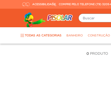
ACESSIBILIDADE
COMPRE PELO TELEFONE (79) 3205-
Buscar
TERMOS MAIS BUSCADOS
TODAS AS CATEGORIAS
BANHEIRO
CONSTRUÇÃO
piso
1
º
porcelanato
2
º
0
PRODUTO
revestimento
3
º
tinta
4
º
massa corrida
5
º
chuveiro
6
º
argamassa
7
º
porta
8
º
vaso sanitário
9
º