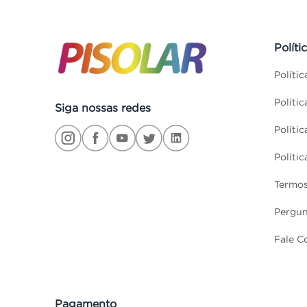
Políti
Políti
Políti
Siga nossas redes
Políti
Políti
Termos
Pergun
Fale C
Pagamento